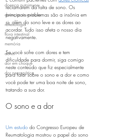
doença autoimune
reclamarem da falta de sono. Os 
principais problemas são a insônia em 
doenças reumáticas
si, além do sono leve e as dores ao 
reflexologia
acordar. Tudo isso afeta o nosso dia 
flora intestinal
negativamente.
memória
Se você sofre com dores e tem 
dores
dificuldade para dormir, siga comigo 
dor em choque
neste conteúdo que fiz especialmente 
dor neuropática
para falar sobre o sono e a dor e como 
você pode ter uma boa noite de sono, 
tratando a sua dor.
O sono e a dor
Um estudo
 do Congresso Europeu de 
Reumatologia mostrou o papel do sono 