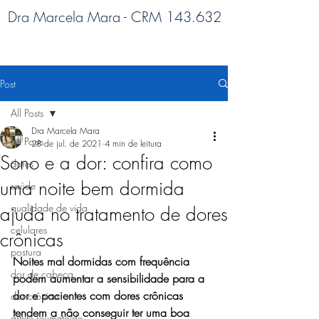
Dra Marcela Mara - CRM 143.632
Post
All Posts
Dra Marcela Mara
All Posts
28 de jul. de 2021
4 min de leitura
Sono e a dor: confira como
dores
uma noite bem dormida
saúde
qualidade de vida
ajuda no tratamento de dores
celulares
crônicas
postura
Noites mal dormidas com frequência 
dor de cabeça
podem aumentar a sensibilidade para a 
dor e pacientes com dores crônicas 
dor crônica
tendem a não conseguir ter uma boa 
artrite reumatoide