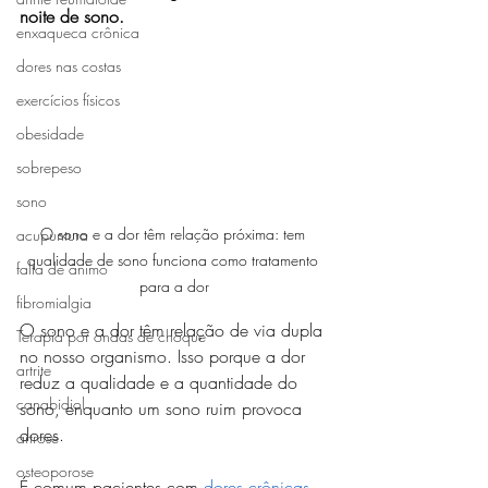
noite de sono. 
enxaqueca crônica
dores nas costas
exercícios físicos
obesidade
sobrepeso
sono
O sono e a dor têm relação próxima: tem 
acupuntura
qualidade de sono funciona como tratamento 
falta de ânimo
para a dor
fibromialgia
O sono e a dor têm relação de via dupla 
Terapia por ondas de choque
no nosso organismo. Isso porque a dor 
artrite
reduz a qualidade e a quantidade do 
canabidiol
sono, enquanto um sono ruim provoca 
dores.
artrose
osteoporose
É comum pacientes com 
dores crônicas