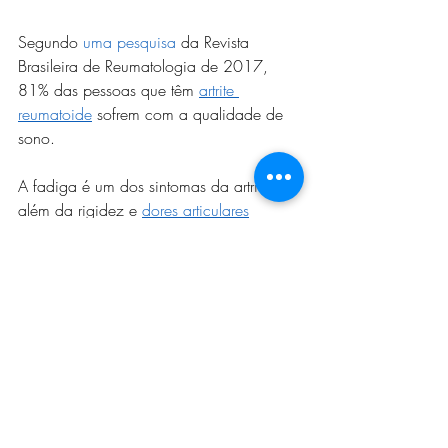
Segundo 
uma pesquisa
 da Revista 
Brasileira de Reumatologia de 2017, 
81% das pessoas que têm 
artrite 
reumatoide
 sofrem com a qualidade de 
sono.
A fadiga é um dos sintomas da artrite, 
além da rigidez e 
dores articulares
durante as manhãs. 
Tenha uma boa noite de 
sono
Se você sofre para dormir, é preciso 
entender quais são os principais 
problemas, os vilões da sua noite de 