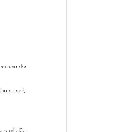
tem uma dor 
tina normal, 
 a religião, 