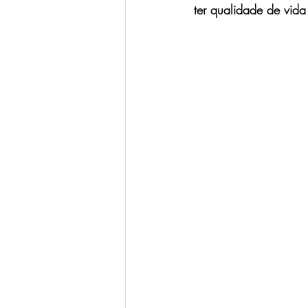
ter qualidade de vida
dor em choque
dor neuropática