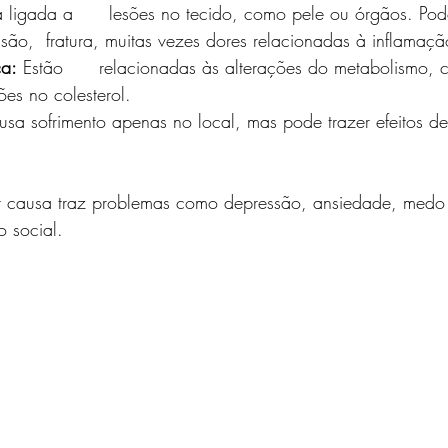
tá ligada a      lesões no tecido, como pele ou órgãos. Po
tusão,  fratura, muitas vezes dores relacionadas à inflamaçã
ca:
 Estão      relacionadas às alterações do metabolismo,
ções no colesterol.
sa sofrimento apenas no local, mas pode trazer efeitos d
r causa traz problemas como depressão, ansiedade, medo
o social.