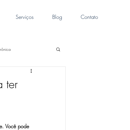
Serviços
Blog
Contato
rônica
obrepeso
sono
 ter
iol
artrose
ria
dores
de. Você pode 