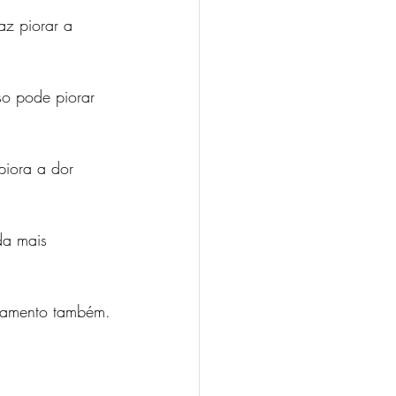
az piorar a 
so pode piorar 
piora a dor 
da mais 
atamento também.