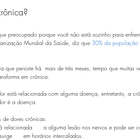
rônica?
que preocupado porque você não está sozinho para enfrent
nização Mundial da Saúde, diz que 
30% da população 
a que persiste há  mais de três meses, tempo que muitas v
ansforma em crônica.
dor está relacionada com alguma doença, entretanto, a crô
dor é a doença.
os de dores crônicas:
tá relacionada      a alguma lesão nos nervos e pode ser c
 surge      em horários intercalados.