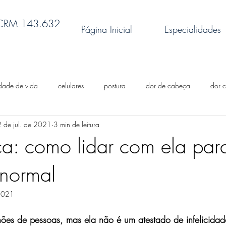
 CRM 143.632
Página Inicial
Especialidades
dade de vida
celulares
postura
dor de cabeça
dor c
2 de jul. de 2021
3 min de leitura
ônica
dores nas costas
exercícios físicos
obesidade
s
ca: como lidar com ela para
normal
fibromialgia
Terapia por ondas de choque
artrite
canabid
 2021
doenças reumáticas
reflexologia
flora intestinal
memó
lhões de pessoas, mas ela não é um atestado de infelicida