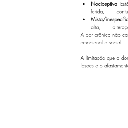
Nociceptiva
: Es
ferida,       con
Mista/inespecífi
alta,       altera
A dor crônica não cau
emocional e social.  
A limitação que a do
lesões e o afastament