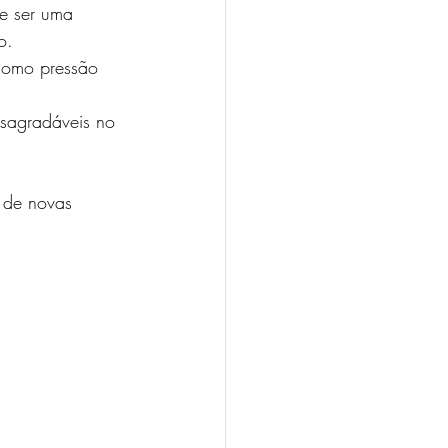
de ser uma 
o.
 como pressão 
esagradáveis no 
 de novas 