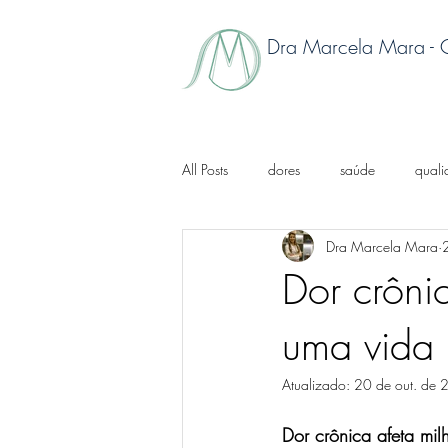
Dra Marcela Mara -
All Posts
dores
saúde
quali
Dra Marcela Mara
artrite reumatoide
enxaqueca cr
Dor crôni
uma vida 
acupuntura
falta de ânimo
Atualizado:
20 de out. de
osteoporose
doença autoimune
Dor crônica afeta mi