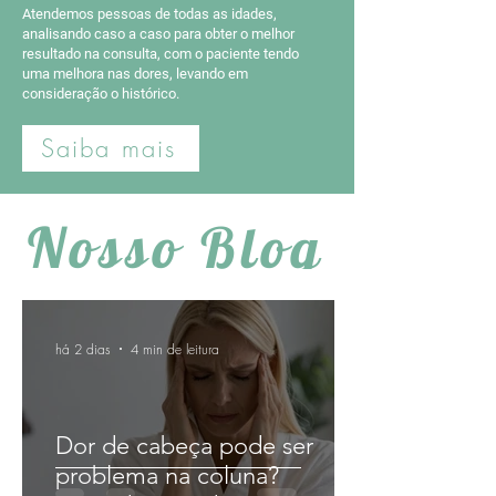
​Atendemos pessoas de todas as idades,
analisando caso a caso para obter o melhor
resultado na consulta, com o paciente tendo
uma melhora nas dores, levando em
consideração o histórico.
Saiba mais
Nosso Blog
há 2 dias
4 min de leitura
Dor de cabeça pode ser
problema na coluna?