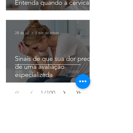
Entenda quando a cervical
pode ser a verdadeira causa
28 de jul.
5 min de leitura
Sinais de que sua dor precisa
de uma avaliação
especializada
1
/
100
Confira nosso Termo de Uso e Política de
Privacidade