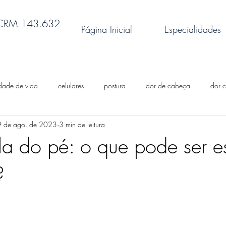
 CRM 143.632
Página Inicial
Especialidades
dade de vida
celulares
postura
dor de cabeça
dor c
9 de ago. de 2023
3 min de leitura
ônica
dores nas costas
exercícios físicos
obesidade
s
la do pé: o que pode ser e
?
fibromialgia
Terapia por ondas de choque
artrite
canabid
doenças reumáticas
reflexologia
flora intestinal
memó