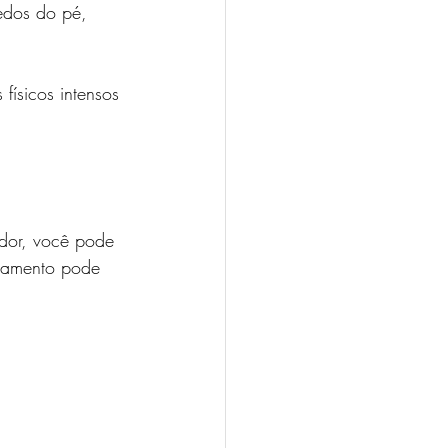
edos do pé, 
físicos intensos 
 dor, você pode 
atamento pode 