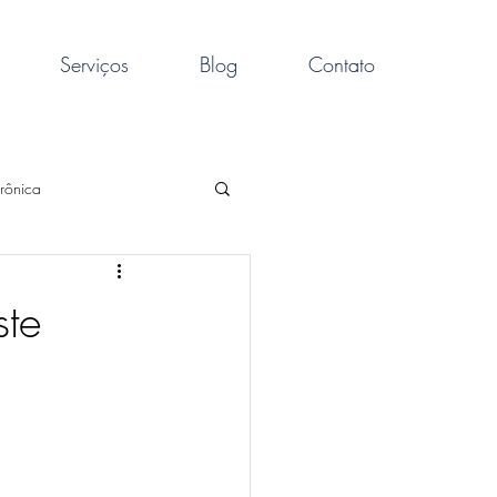
Serviços
Blog
Contato
rônica
obrepeso
sono
ste
iol
artrose
ria
dores