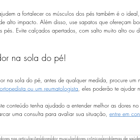
 ajudem a fortalecer os músculos dos pés também é o ideal
 de alto impacto. Além disso, use sapatos que ofereçam bo
 pés. Evite calçados apertados, com salto muito alto ou 
dor na sola do pé!
dor na sola do pé, antes de qualquer medida, procure um 
ortopedista ou um reumatologista
, eles poderão te ajudar 
este conteúdo tenha ajudado a entender melhor as dores n
arcar uma consulta para avaliar sua situação, 
entre em con
dores nas articulações
dores
dor muscular
dores crônicas
problemas de saúde