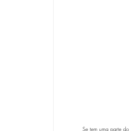
dor em choque
dor neuropática
Se tem uma parte do 