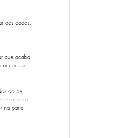
ar aos dedos. 
ar que acaba 
de em andar.
dos do pé, 
os dedos ao 
r na parte 