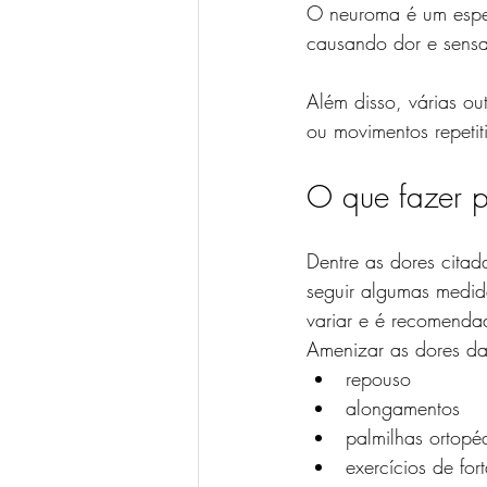
O neuroma é um espe
causando dor e sensa
Além disso, várias out
ou movimentos repetit
O que fazer pa
Dentre as dores citad
seguir algumas medid
variar e é recomendad
Amenizar as dores da f
repouso
alongamentos
palmilhas ortopé
exercícios de for