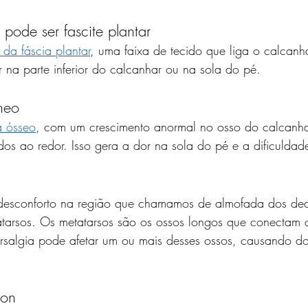
pode ser fascite plantar
da fáscia plantar
, uma faixa de tecido que liga o calcanh
na parte inferior do calcanhar ou na sola do pé.
neo
a ósseo
, com um crescimento anormal no osso do calcanh
idos ao redor. Isso gera a dor na sola do pé e a dificulda
 desconforto na região que chamamos de almofada dos de
arsos. Os metatarsos são os ossos longos que conectam 
arsalgia pode afetar um ou mais desses ossos, causando do
ton