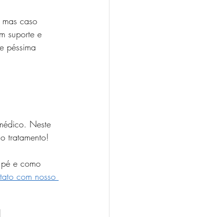
, mas caso 
m suporte e 
de péssima 
médico. Neste 
no tratamento!
o pé e como 
tato com nosso 