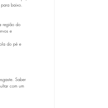
 para baixo. 
a região do 
ervos e 
sola do pé e 
esgaste. Saber 
sultar com um 