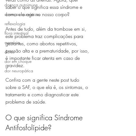
doença autoimune
saber o que significa essa síndrome e 
como ela age no nosso corpo?
doenças reumáticas
reflexologia
Antes de tudo, além da trombose em si, 
flora intestinal
este problema traz complicações para 
memória
gestantes, como abortos repetitivos, 
pressão alta e a prematuridade, por isso, 
dores
é importante ficar atenta em caso de 
dor em choque
gravidez.
dor neuropática
Confira com a gente neste post tudo 
sobre a SAF, o que ela é, os sintomas, o 
tratamento e como diagnosticar este 
problema de saúde.
O que significa Síndrome 
Antifosfolípide?