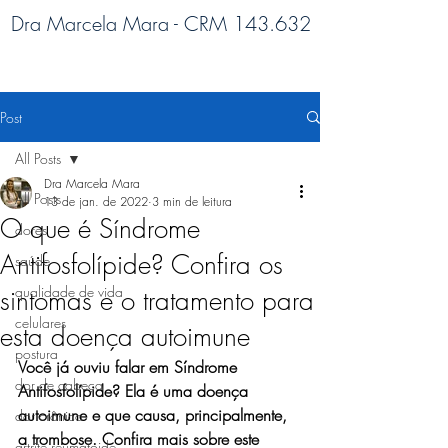
Dra Marcela Mara - CRM 143.632
Post
All Posts
Dra Marcela Mara
All Posts
13 de jan. de 2022
3 min de leitura
O que é Síndrome
dores
Antifosfolípide? Confira os
saúde
qualidade de vida
sintomas e o tratamento para
celulares
esta doença autoimune
postura
Você já ouviu falar em Síndrome 
dor de cabeça
Antifosfolípide? Ela é uma doença 
autoimune e que causa, principalmente, 
dor crônica
a trombose. Confira mais sobre este 
artrite reumatoide