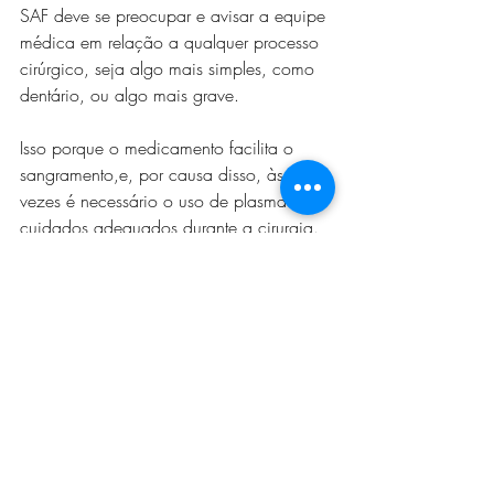
SAF deve se preocupar e avisar a equipe 
médica em relação a qualquer processo 
cirúrgico, seja algo mais simples, como 
dentário, ou algo mais grave.
Isso porque o medicamento facilita o 
sangramento,e, por causa disso, às 
vezes é necessário o uso de plasma e os 
cuidados adequados durante a cirurgia.
Sangramentos
Aliás, não é apenas com as cirurgias 
que o paciente deve se preocupar, mas 
com qualquer sangramento, ainda mais 
em excesso. Com isso, a pessoa deve 
evitar situações de risco que possam 
provocar cortes ou lesões. Em caso de 