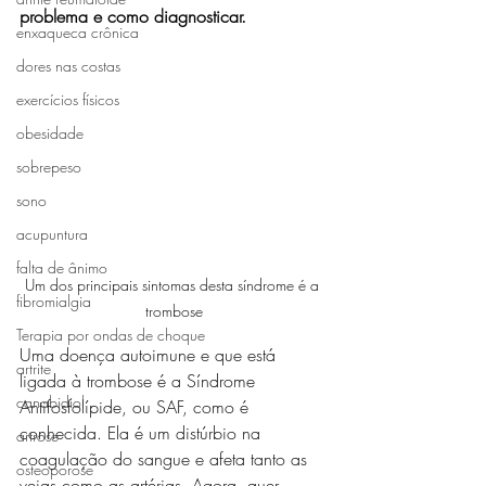
problema e como diagnosticar.
enxaqueca crônica
dores nas costas
exercícios físicos
obesidade
sobrepeso
sono
acupuntura
falta de ânimo
Um dos principais sintomas desta síndrome é a 
fibromialgia
trombose
Terapia por ondas de choque
Uma doença autoimune e que está 
artrite
ligada à trombose é a Síndrome 
canabidiol
Antifosfolípide, ou SAF, como é 
conhecida. Ela é um distúrbio na 
artrose
coagulação do sangue e afeta tanto as 
osteoporose
veias como as artérias. Agora, quer 