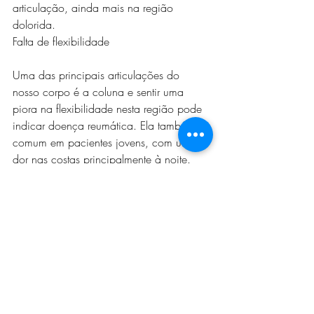
articulação, ainda mais na região 
dolorida. 
Falta de flexibilidade
Uma das principais articulações do 
nosso corpo é a coluna e sentir uma 
piora na flexibilidade nesta região pode 
indicar doença reumática. Ela também é 
comum em pacientes jovens, com uma 
dor nas costas principalmente à noite.
Sensibilidade
A pessoa com doença reumática tem as 
extremidades do corpo mais sensíveis ao 
frio, como os pés, mãos, orelhas. Essa 
região pode ficar dormente com 
facilidade. Além disso, ocorre também a 