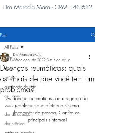
Dra Marcela Mara - CRM 143.632
Post
All Posts
Dra Marcela Mara
All Posts
25 de ago. de 2022
3 min de leitura
Doenças reumáticas: quais
dores
os sinais de que você tem um
saúde
qualidade de vida
problema?
celulares
As doenças reumáticas são um grupo de 
postura
problemas que afetam o sistema 
locomotor da pessoa. Confira os 
dor de cabeça
principais sintomas!
dor crônica
artrite reumatoide