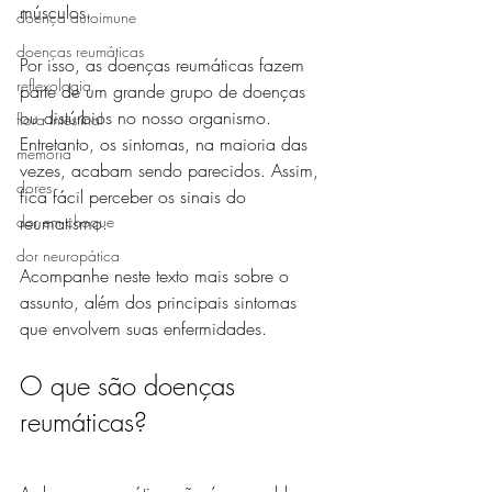
músculos. 
doença autoimune
doenças reumáticas
Por isso, as doenças reumáticas fazem 
reflexologia
parte de um grande grupo de doenças 
ou distúrbios no nosso organismo. 
flora intestinal
Entretanto, os sintomas, na maioria das 
memória
vezes, acabam sendo parecidos. Assim, 
dores
fica fácil perceber os sinais do 
reumatismo. 
dor em choque
dor neuropática
Acompanhe neste texto mais sobre o 
assunto, além dos principais sintomas 
que envolvem suas enfermidades. 
O que são doenças 
reumáticas?