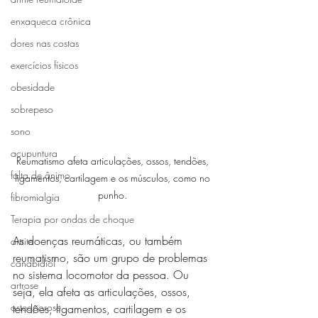
enxaqueca crônica
dores nas costas
exercícios físicos
obesidade
sobrepeso
sono
acupuntura
Reumatismo afeta articulações, ossos, tendões, 
falta de ânimo
ligamentos, cartilagem e os músculos, como no 
punho. 
fibromialgia
Terapia por ondas de choque
As doenças reumáticas, ou também 
artrite
reumatismo, são um grupo de problemas 
canabidiol
no sistema locomotor da pessoa. Ou 
artrose
seja, ela afeta as articulações, ossos, 
osteoporose
tendões, ligamentos, cartilagem e os 