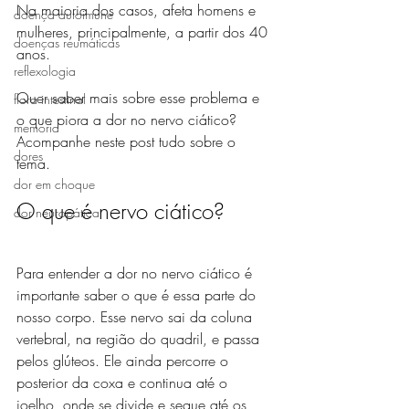
Na maioria dos casos, afeta homens e 
doença autoimune
mulheres, principalmente, a partir dos 40 
doenças reumáticas
anos. 
reflexologia
Quer saber mais sobre esse problema e 
flora intestinal
o que piora a dor no nervo ciático? 
memória
Acompanhe neste post tudo sobre o 
dores
tema. 
dor em choque
O que é nervo ciático?
dor neuropática
Para entender a dor no nervo ciático é 
importante saber o que é essa parte do 
nosso corpo. Esse nervo sai da coluna 
vertebral, na região do quadril, e passa 
pelos glúteos. Ele ainda percorre o 
posterior da coxa e continua até o 
joelho, onde se divide e segue até os 