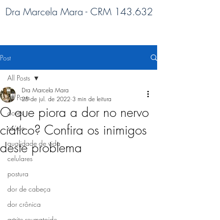
Dra Marcela Mara - CRM 143.632
Post
All Posts
Dra Marcela Mara
All Posts
25 de jul. de 2022
3 min de leitura
O que piora a dor no nervo
dores
ciático? Confira os inimigos
saúde
qualidade de vida
deste problema
celulares
postura
dor de cabeça
dor crônica
artrite reumatoide