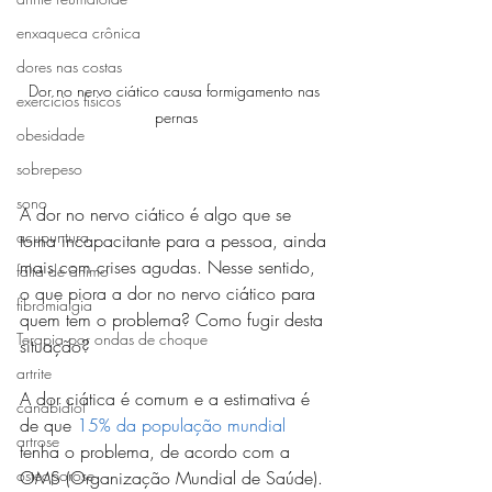
enxaqueca crônica
dores nas costas
Dor no nervo ciático causa formigamento nas 
exercícios físicos
pernas
obesidade
sobrepeso
sono
A dor no nervo ciático é algo que se 
acupuntura
torna incapacitante para a pessoa, ainda 
mais com crises agudas. Nesse sentido, 
falta de ânimo
o que piora a dor no nervo ciático para 
fibromialgia
quem tem o problema? Como fugir desta 
Terapia por ondas de choque
situação?
artrite
A dor ciática é comum e a estimativa é 
canabidiol
de que 
15% da população mundial
artrose
tenha o problema, de acordo com a 
osteoporose
OMS (Organização Mundial de Saúde). 