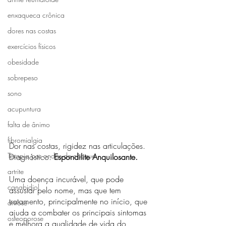
enxaqueca crônica
dores nas costas
exercícios físicos
obesidade
sobrepeso
sono
acupuntura
falta de ânimo
fibromialgia
Dor nas costas, rigidez nas articulações. 
Terapia por ondas de choque
Diagnóstico: 
Espondilite Anquilosante.
artrite
Uma doença incurável, que pode 
canabidiol
assustar pelo nome, mas que tem 
tratamento, principalmente no início, que 
artrose
ajuda a combater os principais sintomas 
osteoporose
e melhora a qualidade de vida do 