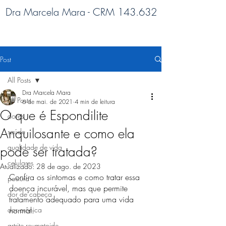
Dra Marcela Mara - CRM 143.632
Post
All Posts
Dra Marcela Mara
All Posts
6 de mai. de 2021
4 min de leitura
O que é Espondilite
dores
Anquilosante e como ela
saúde
qualidade de vida
pode ser tratada?
celulares
Atualizado:
28 de ago. de 2023
Confira os sintomas e como tratar essa 
postura
doença incurável, mas que permite 
dor de cabeça
tratamento adequado para uma vida 
dor crônica
normal.
artrite reumatoide