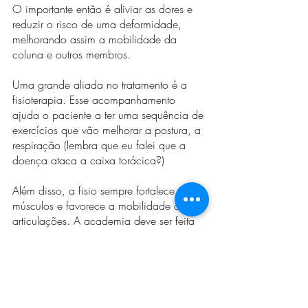
O importante então é aliviar as dores e 
reduzir o risco de uma deformidade, 
melhorando assim a mobilidade da 
coluna e outros membros.
Uma grande aliada no tratamento é a 
fisioterapia. Esse acompanhamento 
ajuda o paciente a ter uma sequência de 
exercícios que vão melhorar a postura, a 
respiração (lembra que eu falei que a 
doença ataca a caixa torácica?)
Além disso, a fisio sempre fortalece os 
músculos e favorece a mobilidade das 
articulações. A academia deve ser feita 
dependendo de cada caso.
Já na questão da medicação, ao 
paciente é receitado tomar anti-
inflamatórios, analgésicos e também 