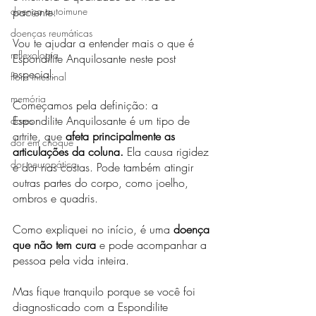
paciente.
doença autoimune
doenças reumáticas
Vou te ajudar a entender mais o que é 
reflexologia
Espondilite Anquilosante neste post 
especial.
flora intestinal
memória
Começamos pela definição: a 
Espondilite Anquilosante é um tipo de 
dores
artrite, que 
afeta principalmente as 
dor em choque
articulações da coluna.
 Ela causa rigidez 
dor neuropática
e dor nas costas. Pode também atingir 
outras partes do corpo, como joelho, 
ombros e quadris.  
Como expliquei no início, é uma 
doença 
que não tem cura
 e pode acompanhar a 
pessoa pela vida inteira. 
Mas fique tranquilo porque se você foi 
diagnosticado com a Espondilite 