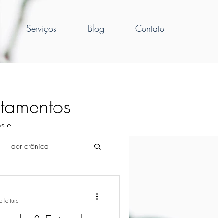
Serviços
Blog
Contato
atamentos
s e 
dor crônica
ade
sobrepeso
 leitura