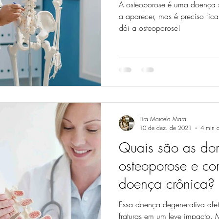
A osteoporose é uma doença s
a aparecer, mas é preciso fica
dói a osteoporose!
Dra Marcela Mara
10 de dez. de 2021
4 min d
Quais são as do
osteoporose e co
doença crônica?
Essa doença degenerativa afe
fraturas em um leve impacto. Mas quais são as dores da