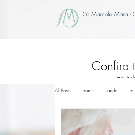
Dra Marcela Mara -
Confira 
Veja tud
All Posts
dores
saúde
qu
artrite reumatoide
enxaqueca