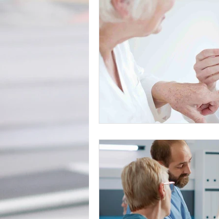
sono
acupuntura
falta
artrose
osteoporose
do
memória
dores
dor em