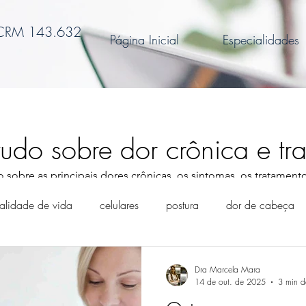
 CRM 143.632
Página Inicial
Especialidades
tudo sobre dor crônica e tr
o sobre as principais dores crônicas, os sintomas, os tratamento
como ter uma melhor qualidade de vida!
alidade de vida
celulares
postura
dor de cabeça
 crônica
dores nas costas
exercícios físicos
obesid
Dra Marcela Mara
14 de out. de 2025
3 min de