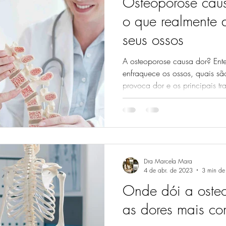
Osteoporose cau
 de ânimo
fibromialgia
Terapia por ondas de choque
o que realmente 
seus ossos
ença autoimune
doenças reumáticas
reflexologia
fl
A osteoporose causa dor? En
enfraquece os ossos, quais sã
provoca dor e os principais t
 choque
dor neuropática
óssea em dia.
Dra Marcela Mara
4 de abr. de 2023
3 min de 
Onde dói a oste
as dores mais c