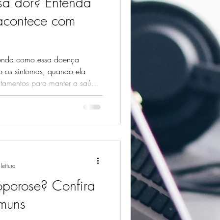
sa dor? Entenda
artrite
canabidiol
acontece com
ora intestinal
tenda como essa doença
o os sintomas, quando ela
ratamentos para manter a saúde
leitura
oporose? Confira
omuns