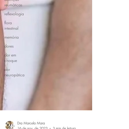
reumáticas
reflexologia
flora
intestinal
memória
dores
dor em
choque
dor
neuropática