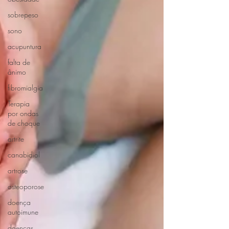
sobrepeso
sono
acupuntura
falta de
ânimo
fibromialgia
Terapia
por ondas
de choque
artrite
canabidiol
artrose
osteoporose
doença
autoimune
doenças