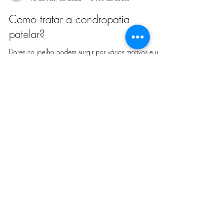
Dra Marcela Mara
16 de nov. de 2023
3 min de leitura
Como tratar a condropatia
patelar?
Dores no joelho podem surgir por vários motivos e um
deles é problemas na patela. Aliás, quer saber como
tratar a condropatia patelar?