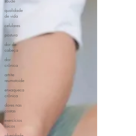
saúde
qualidade
de vida
celulares
postura
dor de
cabeça
dor
crônica
artrite
reumatoide
enxaqueca
crônica
dores nas
costas
exercícios
físicos
obesidade