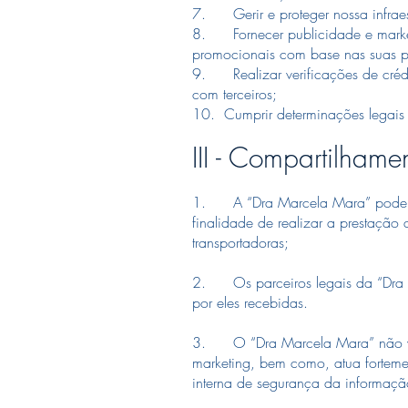
7. Gerir e proteger nossa infraes
8. Fornecer publicidade e marketi
promocionais com base nas suas p
9. Realizar verificações de crédi
com terceiros;
10. Cumprir determinações legais e
III - Compartilham
1. A “Dra Marcela Mara” poderá 
finalidade de realizar a prestaçã
transportadoras;
2. Os parceiros legais da “Dra Ma
por eles recebidas.
3. O “Dra Marcela Mara” não vend
marketing, bem como, atua forteme
interna de segurança da informaçã