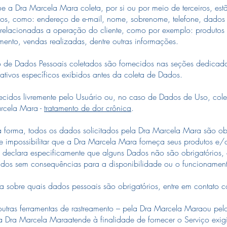
ue a Dra Marcela Mara coleta, por si ou por meio de terceiros, est
os, como: endereço de e-mail, nome, sobrenome, telefone, dados 
relacionadas a operação do cliente, como por exemplo: produtos 
ento, vendas realizadas, dentre outras informações.
o de Dados Pessoais coletados são fornecidos nas seções dedicada
cativos específicos exibidos antes da coleta de Dados.
ecidos livremente pelo Usuário ou, no caso de Dados de Uso, col
rcela Mara -
tratamento de dor crônica
.
a forma, todos os dados solicitados pela Dra Marcela Mara são obr
e impossibilitar que a Dra Marcela Mara forneça seus produtos e/
declara especificamente que alguns Dados não são obrigatórios, 
Dados sem consequências para a disponibilidade ou o funcionamen
za sobre quais dados pessoais são obrigatórios, entre em contato 
utras ferramentas de rastreamento – pela Dra Marcela Maraou pelos
pela Dra Marcela Maraatende à finalidade de fornecer o Serviço exig