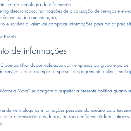
trutura de tecnologia da informação;
ng direcionados, notificações de atualização de serviços e enviar
referências de comunicação;
to e solvência, além de comparar informações para maior precisão 
 fiscais.
ento de informações
compartilhar dados coletados com empresas do grupo e parcei
o de serviço, como exemplo: empresas de pagamento online, market
rcela Mara” se obrigam a respeitar a presente política quanto a
e nem aluga as informações pessoais do usuário para terceiros
nte na preservação dos dados, de sua confidencialidade, através d
o;