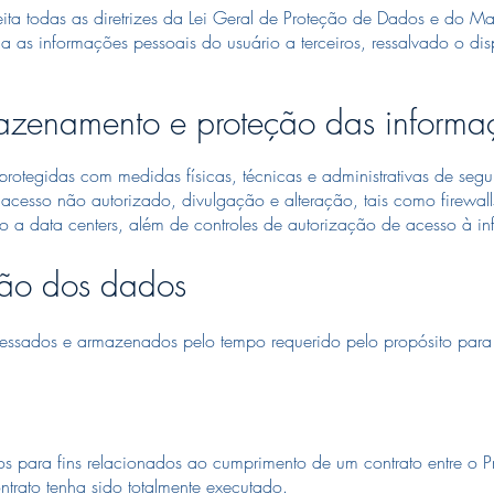
 todas as diretrizes da Lei Geral de Proteção de Dados e do Ma
ga as informações pessoais do usuário a terceiros, ressalvado o di
mazenamento e proteção das informa
tegidas com medidas físicas, técnicas e administrativas de seg
acesso não autorizado, divulgação e alteração, tais como firewalls
co a data centers, além de controles de autorização de acesso à i
ção dos dados
ssados ​​e armazenados pelo tempo requerido pelo propósito para
ra fins relacionados ao cumprimento de um contrato entre o Pro
ontrato tenha sido totalmente executado.