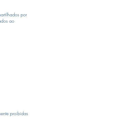
artilhados por
dados ao
mente proibidas