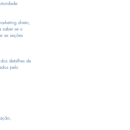
utoridade
arketing direto,
a saber se o
ar as seções
 dos detalhes de
çados pelo
gação,