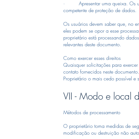
· Apresentar uma queixa. Os usuár
competente de proteção de dados.
Os usuários devem saber que, no ent
eles podem se opor a esse processam
proprietário está processando dados
relevantes deste documento.
​Como exercer esses direitos
​Quaisquer solicitações para exercer
contato fornecidos neste documento
Proprietário o mais cedo possível e
VII - Modo e local
Métodos de processamento
​O proprietário toma medidas de se
modificação ou destruição não aut