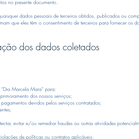
ritos no presente documento.
r quaisquer dados pessoais de terceiros obtidos, publicados ou comp
am que eles têm o consentimento de terceiros para fornecer os 
ização dos dados coletados
o “Dra Marcela Mara” para:
primoramento dos nossos serviços;
pagamentos devidos pelos serviços contratados;
entes;
ctar, evitar e/ou remediar fraudes ou outras atividades potencial
olações de políticas ou contratos aplicáveis;