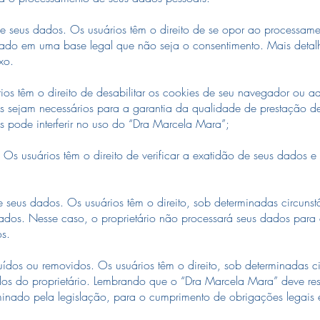
us dados. Os usuários têm o direito de se opor ao processame
zado em uma base legal que não seja o consentimento. Mais detal
xo.
 têm o direito de desabilitar os cookies de seu navegador ou add
s sejam necessários para a garantia da qualidade de prestação de
 pode interferir no uso do “Dra Marcela Mara”;
s usuários têm o direito de verificar a exatidão de seus dados e s
us dados. Os usuários têm o direito, sob determinadas circunst
dados. Nesse caso, o proprietário não processará seus dados para
os.
s ou removidos. Os usuários têm o direito, sob determinadas ci
os do proprietário. Lembrando que o “Dra Marcela Mara” deve res
ado pela legislação, para o cumprimento de obrigações legais e 