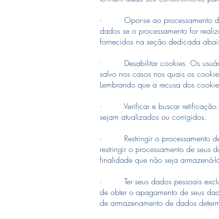
· Opor-se ao processamento de se
dados se o processamento for reali
fornecidos na seção dedicada abai
· Desabilitar cookies. Os usuários
salvo nos casos nos quais os cookie
Lembrando que a recusa dos cookies
· Verificar e buscar retificação. O
sejam atualizados ou corrigidos.
· Restringir o processamento de se
restringir o processamento de seus 
finalidade que não seja armazená-l
· Ter seus dados pessoais excluído
de obter o apagamento de seus dad
de armazenamento de dados determin