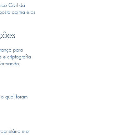
rco Civil da
sposta acima e os
ções
urança para
 e criptografia
nformação;
 o qual foram
prietário e o