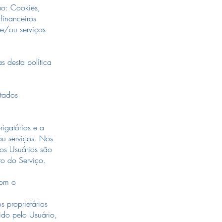
ão: Cookies,
financeiros
e/ou serviços
s desta política
etados
igatórios e a
ou serviços. Nos
os Usuários são
to do Serviço.
com o
 proprietários
ido pelo Usuário,