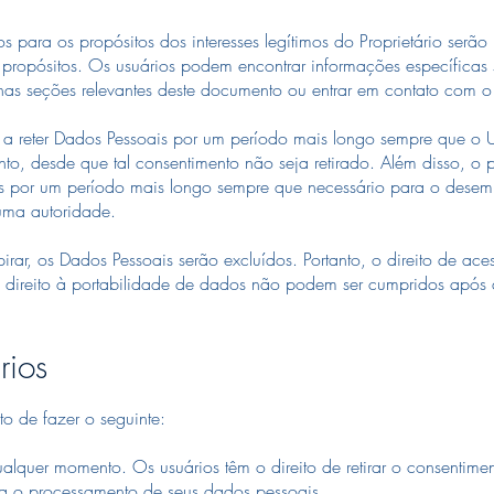
a os propósitos dos interesses legítimos do Proprietário serão r
 propósitos. Os usuários podem encontrar informações específicas 
o nas seções relevantes deste documento ou entrar em contato com o 
o a reter Dados Pessoais por um período mais longo sempre que o 
to, desde que tal consentimento não seja retirado. Além disso, o p
ais por um período mais longo sempre que necessário para o des
uma autoridade.
ar, os Dados Pessoais serão excluídos. Portanto, o direito de aces
e o direito à portabilidade de dados não podem ser cumpridos após
rios
ito de fazer o seguinte:
uer momento. Os usuários têm o direito de retirar o consentime
a o processamento de seus dados pessoais.