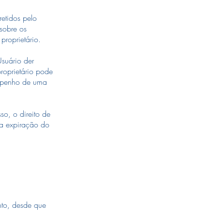
etidos pelo
sobre os
proprietário.
Usuário der
roprietário pode
empenho de uma
so, o direito de
 a expiração do
nto, desde que