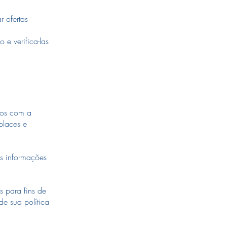
 ofertas
e verifica-las
ros com a
places e
s informações
 para fins de
e sua política