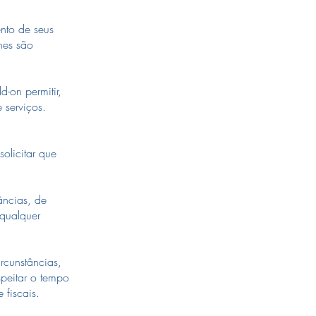
nto de seus
hes são
-on permitir,
 serviços.
olicitar que
âncias, de
 qualquer
rcunstâncias,
peitar o tempo
fiscais.