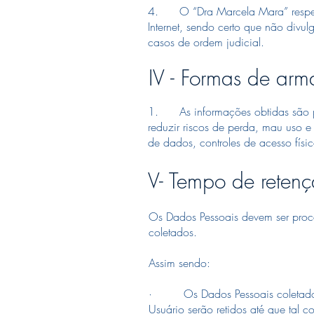
4. O “Dra Marcela Mara” respeita
Internet, sendo certo que não divul
casos de ordem judicial.
IV - Formas de ar
1. As informações obtidas são pro
reduzir riscos de perda, mau uso e 
de dados, controles de acesso físi
V- Tempo de reten
Os Dados Pessoais devem ser proce
coletados.
Assim sendo:
· Os Dados Pessoais coletados pa
Usuário serão retidos até que tal c