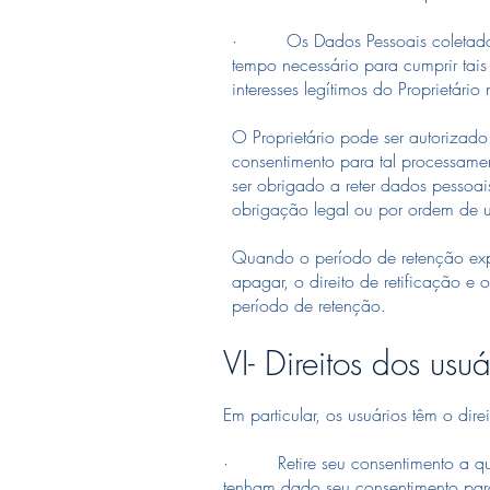
· Os Dados Pessoais coletados par
tempo necessário para cumprir tais
interesses legítimos do Proprietári
O Proprietário pode ser autorizad
consentimento para tal processamen
ser obrigado a reter dados pesso
obrigação legal ou por ordem de 
Quando o período de retenção expir
apagar, o direito de retificação 
período de retenção.
VI- Direitos dos usuá
Em particular, os usuários têm o dire
· Retire seu consentimento a qualq
tenham dado seu consentimento par