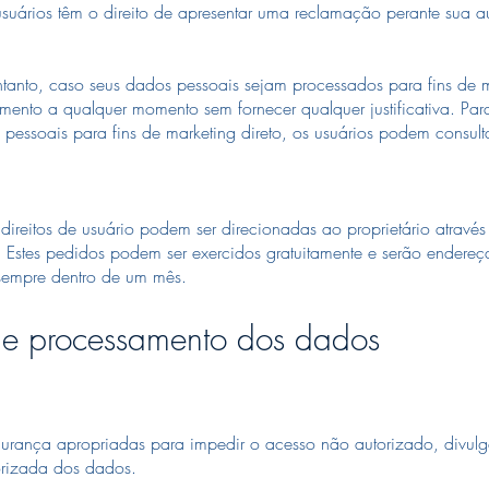
ios têm o direito de apresentar uma reclamação perante sua a
anto, caso seus dados pessoais sejam processados ​​para fins de m
ento a qualquer momento sem fornecer qualquer justificativa. Par
 pessoais para fins de marketing direto, os usuários podem consult
 direitos de usuário podem ser direcionadas ao proprietário através
. Estes pedidos podem ser exercidos gratuitamente e serão endere
 sempre dentro de um mês.
 de processamento dos dados
gurança apropriadas para impedir o acesso não autorizado, divul
orizada dos dados.