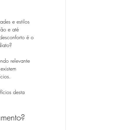
des e estilos 
ção e até 
desconforto é o 
diato?
ndo relevante 
 existem 
cios.
ícios desta 
amento?