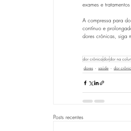
exames e tratamentos 
A compressa para dor
contínuo e prolongad
dores crônicas, siga 
dor crônica
dor
dor na colu
dores
saúde
dor crôni
Posts recentes