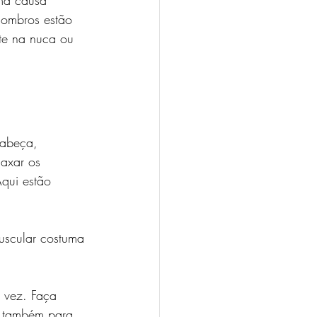
ma causa 
ombros estão 
te na nuca ou 
cabeça, 
axar os 
qui estão 
uscular costuma 
 vez. Faça 
ão também para 