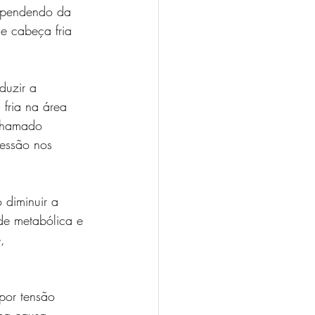
dependendo da 
e cabeça fria 
duzir a 
fria na área 
 chamado 
ressão nos 
 diminuir a 
de metabólica e 
, 
por tensão 