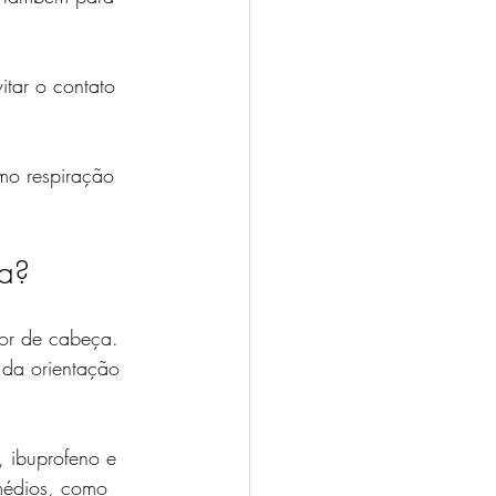
tar o contato 
mo respiração 
ça?
dor de cabeça. 
da orientação 
 ibuprofeno e 
médios, como 