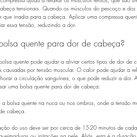
 compressa ajuda a relaxar os músculos tensos, que são u
abeça tensionais. Quando os músculos do pescoço e dos 
or que irradia para a cabeça. Aplicar uma compressa quen
ar essa tensão, reduzindo a dor.
bolsa quente para dor de cabeça?
olsa quente pode ajudar a aliviar certos tipos de dor de 
s causadas por tensão muscular. O calor pode ajudar a rel
horar a circulação sanguínea, o que pode reduzir a dor. A
sar uma bolsa quente para dor de cabeça:
 a bolsa quente na nuca ou nos ombros, onde a tensão m
 de cabeça.
ação do uso deve ser por cerca de 15-20 minutos de cada
r queimaduras ou irritações na pele. Aliás, esta é a duraç