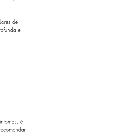
dores de 
rofunda e 
intomas, é 
 recomendar 