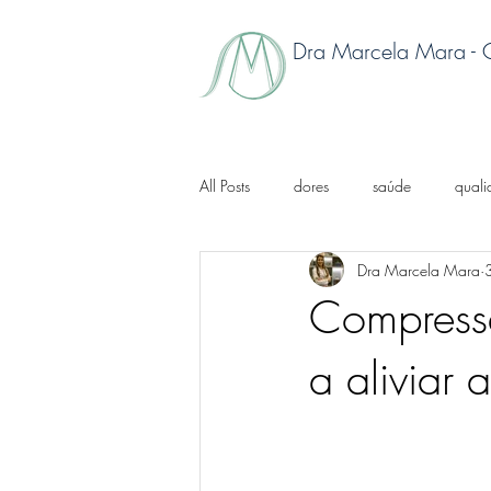
Dra Marcela Mara -
All Posts
dores
saúde
quali
Dra Marcela Mara
artrite reumatoide
enxaqueca cr
Compressa
a aliviar 
acupuntura
falta de ânimo
osteoporose
doença autoimune