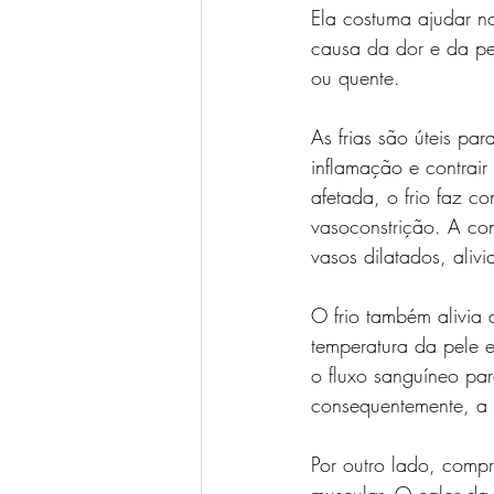
Ela costuma ajudar n
causa da dor e da pe
ou quente.
As frias são úteis pa
inflamação e contrai
afetada, o frio faz 
vasoconstrição. A con
vasos dilatados, alivi
O frio também alivia 
temperatura da pele e
o fluxo sanguíneo par
consequentemente, a 
Por outro lado, comp