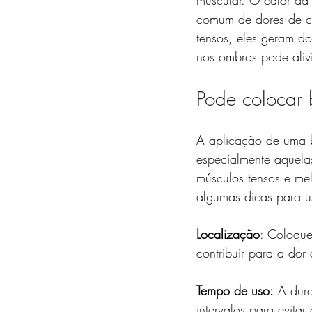
muscular. O calor da
comum de dores de c
tensos, eles geram d
nos ombros pode alivi
Pode colocar 
A aplicação de uma b
especialmente aquela
músculos tensos e mel
algumas dicas para u
Localização
: Coloque
contribuir para a dor
Tempo de uso:
 A dur
intervalos para evita