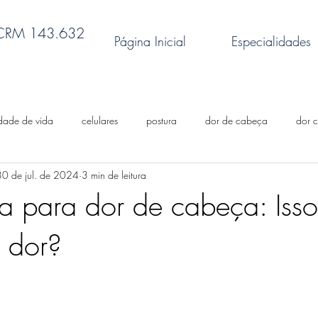
 CRM 143.632
Página Inicial
Especialidades
dade de vida
celulares
postura
dor de cabeça
dor c
30 de jul. de 2024
3 min de leitura
ônica
dores nas costas
exercícios físicos
obesidade
s
 para dor de cabeça: Isso
a dor?
fibromialgia
Terapia por ondas de choque
artrite
canabid
doenças reumáticas
reflexologia
flora intestinal
memó