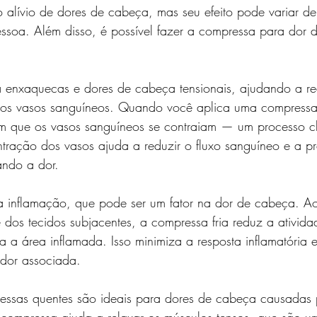
o alívio de dores de cabeça, mas seu efeito pode variar 
ssoa. Além disso, é possível fazer a compressa para dor d
ra enxaquecas e dores de cabeça tensionais, ajudando a re
r os vasos sanguíneos. Quando você aplica uma compressa 
com que os vasos sanguíneos se contraiam — um processo
tração dos vasos ajuda a reduzir o fluxo sanguíneo e a p
ando a dor.
a inflamação, que pode ser um fator na dor de cabeça. Ao
 dos tecidos subjacentes, a compressa fria reduz a ativida
a a área inflamada. Isso minimiza a resposta inflamatória e
dor associada.
ressas quentes são ideais para dores de cabeça causadas 