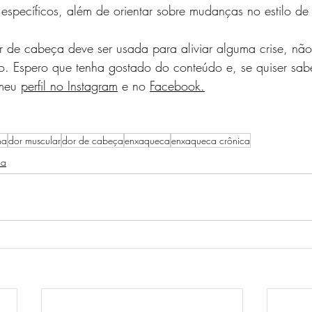
específicos, além de orientar sobre mudanças no estilo de
 de cabeça deve ser usada para aliviar alguma crise, nã
o. Espero que tenha gostado do conteúdo e, se quiser sab
meu 
perfil no Instagram
 e no 
Facebook.
na
dor muscular
dor de cabeça
enxaqueca
enxaqueca crônica
ca