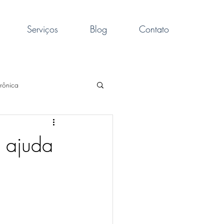
Serviços
Blog
Contato
rônica
obrepeso
sono
 ajuda
iol
artrose
ria
dores