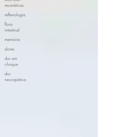
reumáticas
reflexologia
flora
intestinal
memória
dores
dor em
choque
dor
neuropática