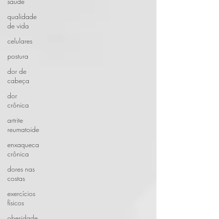
saúde
qualidade
de vida
celulares
postura
dor de
cabeça
dor
crônica
artrite
reumatoide
enxaqueca
crônica
dores nas
costas
exercícios
físicos
obesidade