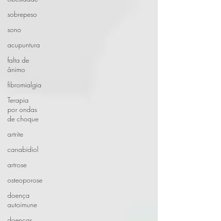
sobrepeso
sono
acupuntura
falta de
ânimo
fibromialgia
Terapia
por ondas
de choque
artrite
canabidiol
artrose
osteoporose
doença
autoimune
doenças