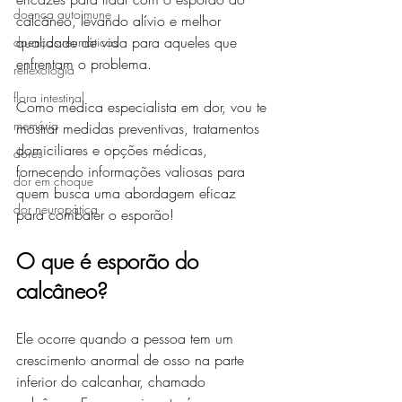
doença autoimune
calcâneo, levando alívio e melhor 
qualidade de vida para aqueles que 
doenças reumáticas
enfrentam o problema.
reflexologia
flora intestinal
Como médica especialista em dor, vou te 
memória
mostrar medidas preventivas, tratamentos 
domiciliares e opções médicas, 
dores
fornecendo informações valiosas para 
dor em choque
quem busca uma abordagem eficaz 
dor neuropática
para combater o esporão!
O que é esporão do 
calcâneo?
Ele ocorre quando a pessoa tem um 
crescimento anormal de osso na parte 
inferior do calcanhar, chamado 