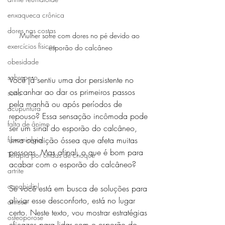
enxaqueca crônica
dores nas costas
Mulher sofre com dores no pé devido ao 
exercícios físicos
esporão do calcâneo
obesidade
sobrepeso
Você já sentiu uma dor persistente no 
calcanhar ao dar os primeiros passos 
sono
pela manhã ou após períodos de 
acupuntura
repouso? Essa sensação incômoda pode 
falta de ânimo
ser um sinal do esporão do calcâneo, 
uma condição óssea que afeta muitas 
fibromialgia
pessoas. Mas afinal, o que é bom para 
Terapia por ondas de choque
acabar com o esporão do calcâneo?
artrite
canabidiol
Se você está em busca de soluções para 
aliviar esse desconforto, está no lugar 
artrose
certo. Neste texto, vou mostrar estratégias 
osteoporose
eficazes para lidar com o esporão do 