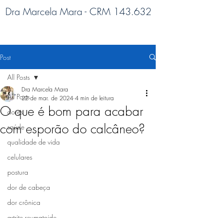
Dra Marcela Mara - CRM 143.632
Post
All Posts
Dra Marcela Mara
All Posts
22 de mar. de 2024
4 min de leitura
O que é bom para acabar
dores
com esporão do calcâneo?
saúde
qualidade de vida
celulares
postura
dor de cabeça
dor crônica
artrite reumatoide