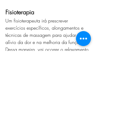
Fisioterapia
Um fisioterapeuta irá prescrever 
exercícios específicos, alongamentos e 
técnicas de massagem para ajudar no 
alívio da dor e na melhoria da função. 
Dessa maneira, vai ocorrer o relaxamento 
e o fortalecimento da região.
Infiltrações de corticosteroides
Em alguns casos graves, quando as 
terapias não invasivas não conseguem 
mais aliviar a dor, o médico pode 
recomendar injeções de corticosteroides 
para reduzir a inflamação na área 
afetada.
Terapia por ondas de choque