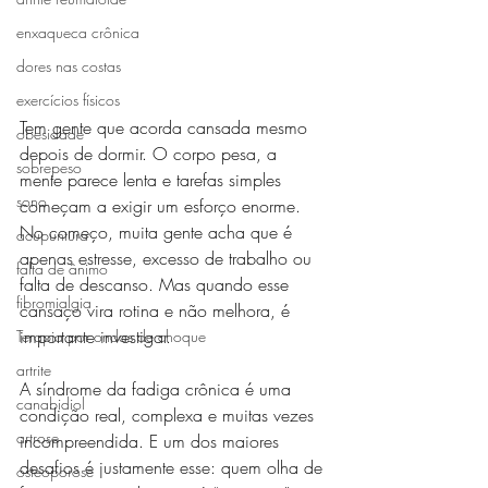
enxaqueca crônica
dores nas costas
exercícios físicos
Tem gente que acorda cansada mesmo 
obesidade
depois de dormir. O corpo pesa, a 
sobrepeso
mente parece lenta e tarefas simples 
sono
começam a exigir um esforço enorme. 
No começo, muita gente acha que é 
acupuntura
apenas estresse, excesso de trabalho ou 
falta de ânimo
falta de descanso. Mas quando esse 
fibromialgia
cansaço vira rotina e não melhora, é 
importante investigar.
Terapia por ondas de choque
artrite
A síndrome da fadiga crônica é uma 
canabidiol
condição real, complexa e muitas vezes 
artrose
incompreendida. E um dos maiores 
desafios é justamente esse: quem olha de 
osteoporose