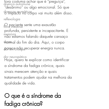
fora costuma achar que é “preguiça”, 
doença autoimune
“desânimo” ou algo emocional. Só que 
doenças reumáticas
o impacto no corpo vai muito além disso.
reflexologia
O paciente sente uma exaustão 
flora intestinal
profunda, persistente e incapacitante. E 
memória
não estamos falando daquele cansaço 
dores
normal do fim do dia. Aqui, o corpo 
parece não recuperar energia nunca.
dor em choque
dor neuropática
Hoje, quero te explicar como identificar 
a síndrome da fadiga crônica, quais 
sinais merecem atenção e quais 
tratamentos podem ajudar na melhora da 
qualidade de vida.
O que é a síndrome da 
fadiga crônica?