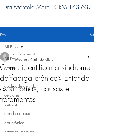
Dra Marcela Mara - CRM 143.632
Post
All Posts
marcoslavezo1
All Posts
15 de jun.
4 min de leitura
Como identificar a síndrome
dores
da fadiga crônica? Entenda
saúde
qualidade de vida
os sintomas, causas e
celulares
tratamentos
postura
dor de cabeça
dor crônica
artrite reumatoide