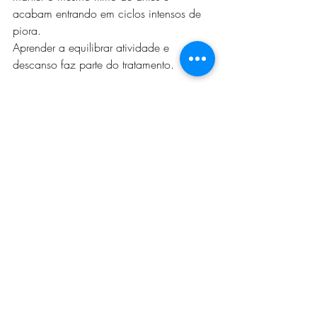
acabam entrando em ciclos intensos de 
piora.
Aprender a equilibrar atividade e 
descanso faz parte do tratamento.
Qual a diferença entre 
cansaço normal e síndrome 
da fadiga crônica?
Todo mundo sente cansaço em algum 
momento. A diferença é que o cansaço 
comum melhora com descanso.
Na síndrome da fadiga crônica, isso 
não acontece.
O paciente dorme e continua exausto. 